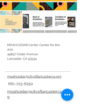
MOAH:CEDAR Center Center for the
Arts
44857 Cedar Avenue,
Lancaster, CA 93534
moahcedar@cityoflancasterca.org
661-723-6250
moahcedar@cityoflancasterca.or
g