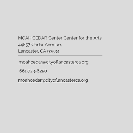
MOAH:CEDAR Center Center for the Arts
44857 Cedar Avenue,
Lancaster, CA 93534
moahcedar@cityoflancasterca.org
661-723-6250
moahcedar@cityoflancasterca.org